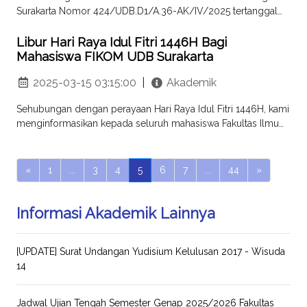
Surakarta Nomor 424/UDB.D1/A.36-AK/IV/2025 tertanggal
29 April 2025, dengan ini kami informasikan mengenai
Pemberitahuan Pelaksanaan UTS Universitas Duta Bangsa
Libur Hari Raya Idul Fitri 1446H Bagi
Surakarta
Mahasiswa FIKOM UDB Surakarta
2025-03-15 03:15:00
|
Akademik
Sehubungan dengan perayaan Hari Raya Idul Fitri 1446H, kami
menginformasikan kepada seluruh mahasiswa Fakultas Ilmu
Komputer Universitas Duta Bangsa Surakarta
«
1
...
3
4
5
6
7
...
44
»
Informasi Akademik Lainnya
[UPDATE] Surat Undangan Yudisium Kelulusan 2017 - Wisuda
14
Jadwal Ujian Tengah Semester Genap 2025/2026 Fakultas