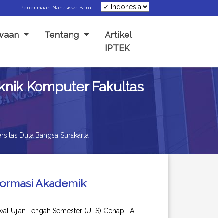
Penerimaan Mahasiswa Baru
swaan
Tentang
Artikel
IPTEK
knik Komputer Fakultas
sitas Duta Bangsa Surakarta
formasi Akademik
wal Ujian Tengah Semester (UTS) Genap TA