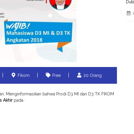
Dut
|
|
|
Fikom
Free
20 Orang
an. Menginformasikan bahwa Prodi D3 MI dan D3 TK FIKOM
 Akhir
pada :