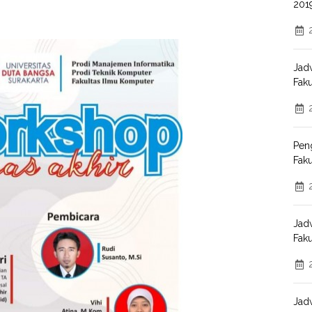
201
Ban
Jad
Faku
Sura
Pen
Faku
Sur
Jad
Faku
Sura
Jad