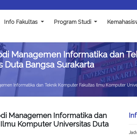
Info Fakultas
Program Studi
Kemahasi
odi Managemen Informatika dan Te
s Duta Bangsa Surakarta
men Informatika dan Teknik Komputer Fakultas Ilmu Komputer Univer
odi Managemen Informatika dan
In
 Ilmu Komputer Universitas Duta
Jad