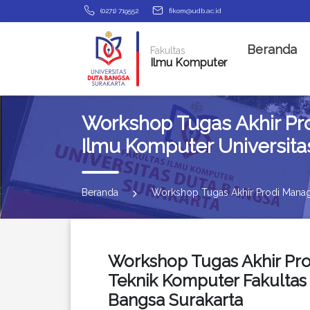
(0271) 719552
fikom@udb.ac.id
Beranda
Fakultas
Ilmu Komputer
Workshop Tugas Akhir Pr
Ilmu Komputer Universita
Beranda
Workshop Tugas Akhir Prodi Manage
Workshop Tugas Akhir Pr
Teknik Komputer Fakultas
Bangsa Surakarta